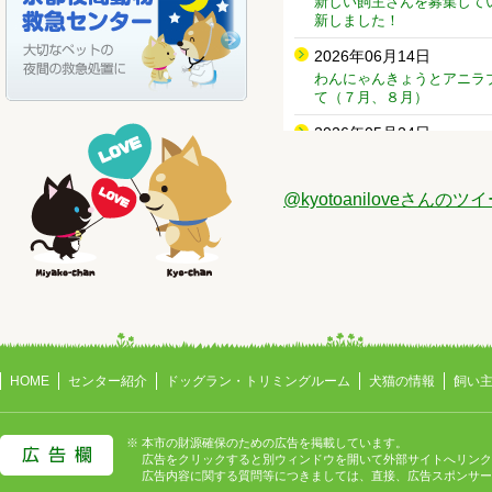
新しい飼主さんを募集して
新しました！
2026年06月14日
わんにゃんきょうとアニラ
て（７月、８月）
2026年05月24日
新しい飼主さんを募集して
新しました！
@kyotoaniloveさんのツ
2026年05月22日
【６月２０日（土）】保護
2026年05月20日
令和８年度「ペットのため
について
2026年05月18日
令和８年度長寿犬猫の飼い
HOME
センター紹介
ドッグラン・トリミングルーム
犬猫の情報
飼い
2026年05月15日
新しい飼主さんを募集して
※ 本市の財源確保のための広告を掲載しています。
新しました！
広告をクリックすると別ウィンドウを開いて外部サイトへリンク
広告内容に関する質問等につきましては、直接、広告スポンサー
2026年05月10日