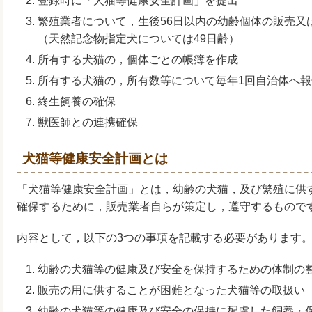
登録時に「犬猫等健康安全計画」を提出
繁殖業者について，生後56日以内の幼齢個体の販売又
（天然記念物指定犬については49日齢）
所有する犬猫の，個体ごとの帳簿を作成
所有する犬猫の，所有数等について毎年1回自治体へ報
終生飼養の確保
獣医師との連携確保
犬猫等健康安全計画とは
「犬猫等健康安全計画」とは，幼齢の犬猫，及び繁殖に供
確保するために，販売業者自らが策定し，遵守するもので
内容として，以下の3つの事項を記載する必要があります
幼齢の犬猫等の健康及び安全を保持するための体制の
販売の用に供することが困難となった犬猫等の取扱い
幼齢の犬猫等の健康及び安全の保持に配慮した飼養・