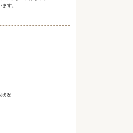
います。
認状況