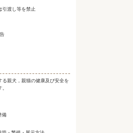
は引渡し等を禁止
告
する親犬，親猫の健康及び安全を
す。
。
整備
保管・繁殖・展示方法