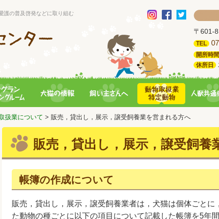
愛護の普及啓発などに取り組む
〒601
07
TEL
開所時
休所日
取扱業について
> 販売，貸出し，展示，譲受飼養業を営まれる方へ
販売，貸出し，展示，譲受飼養
帳簿の作成について
販売，貸出し，展示，譲受飼養業者は，犬猫は個体ごとに
た動物の種ごとに以下の項目について記載した帳簿を5年