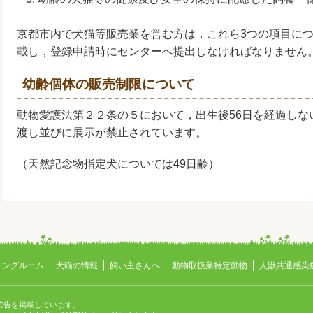
京都市内で犬猫等販売業を営む方は，これら3つの項目に
載し，登録申請時にセンターへ提出しなければなりません
幼齢個体の販売制限について
動物愛護法第２２条の５において，出生後56日を経過しな
渡し並びに展示が禁止されています。
（天然記念物指定犬については49日齢）
ミングルーム
犬猫の情報
飼い主さんへ
動物取扱業特定動物
人獣共通感染
広告を掲載しています。