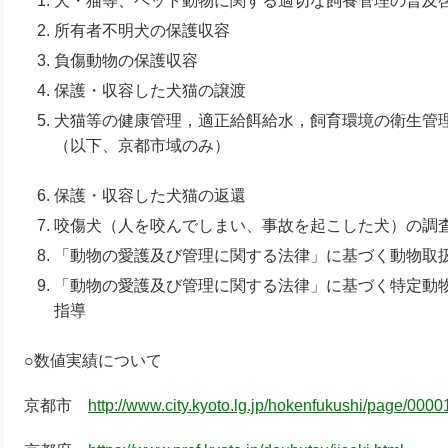
犬・猫等、ペット動物に関する適切な飼養管理の普及
所有者不明犬の保護収容
負傷動物の保護収容
保護・収容した犬猫の譲渡
犬猫等の健康管理，適正給餌給水，飼育環境の衛生管
（以下、京都市域のみ）
保護・収容した犬猫の返還
咬傷犬（人を咬んでしまい、事故を起こした犬）の調
「動物の愛護及び管理に関する法律」に基づく動物取
「動物の愛護及び管理に関する法律」に基づく特定動
指導
○数値実績について
京都市
http://www.city.kyoto.lg.jp/hokenfukushi/page/000