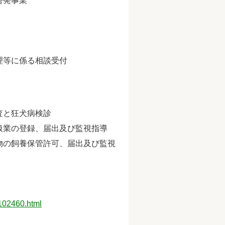
啓発事業
理等に係る相談受付
査と狂犬病検診
扱業の登録、届出及び監視指導
物の飼養保管許可、届出及び監視
0102460.html