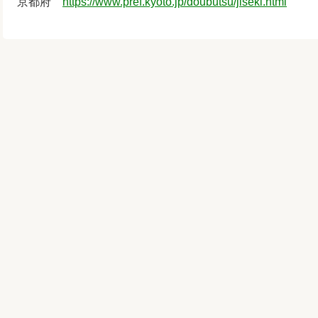
京都府
https://www.pref.kyoto.jp/doubutsu/jiseki.html