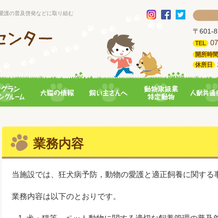
愛護の普及啓発などに取り組む
〒601
07
TEL
開所時
休所日
業務内容
当施設では、狂犬病予防，動物の愛護と適正飼養に関する
業務内容は以下のとおりです。