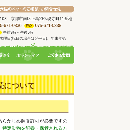
-8103 京都市南区上鳥羽仏現寺町11番地
5-671-0336
075-671-0338
FAX
午前9時～午後5時
間
木曜日(祝日の場合は翌平日)、年末年始
続について
あらかじめ飼養許可が必要ですの
，
特定動物を飼養・保管される方