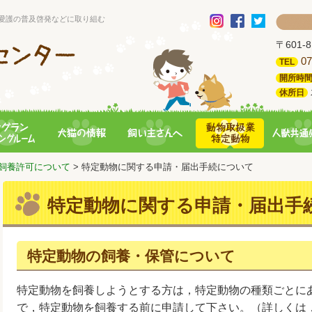
愛護の普及啓発などに取り組む
〒601
07
TEL
開所時
休所日
飼養許可について
> 特定動物に関する申請・届出手続について
特定動物に関する申請・届出手
特定動物の飼養・保管について
特定動物を飼養しようとする方は，特定動物の種類ごとに
で，特定動物を飼養する前に申請して下さい。（詳しくは