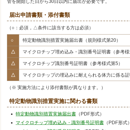
管を開始した日から30日以内に届出が必要です。
届出申請書類・添付書類
（○：必須，△条件に該当する方は必須）
○
特定動物識別措置実施届出書（規則様式第20）
△
マイクロチップ埋め込み・識別番号証明書（参考様
△
マイクロチップ識別番号証明書（参考様式第5）
△
マイクロチップの埋込みに耐えられる体力に係る証
（※ 実施方法により添付書類が異なります。）
特定動物識別措置実施に関わる書類
特定動物識別措置実施届出書
（PDF形式）
マイクロチップ埋め込み・識別番号証明書
（PDF形式