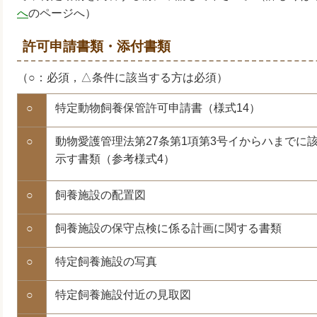
へ
のページへ）
許可申請書類・添付書類
（○：必須，△条件に該当する方は必須）
○
特定動物飼養保管許可申請書（様式14）
○
動物愛護管理法第27条第1項第3号イからハまでに
示す書類（参考様式4）
○
飼養施設の配置図
○
飼養施設の保守点検に係る計画に関する書類
○
特定飼養施設の写真
○
特定飼養施設付近の見取図