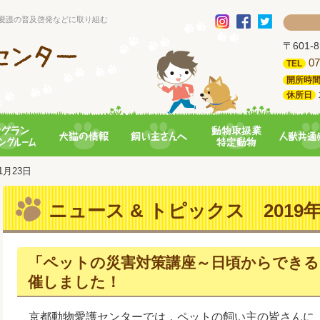
愛護の普及啓発などに取り組む
〒601
07
TEL
開所時
休所日
01月23日
ニュース & トピックス 2019年
「ペットの災害対策講座～日頃からできる
催しました！
京都動物愛護センターでは，ペットの飼い主の皆さんに