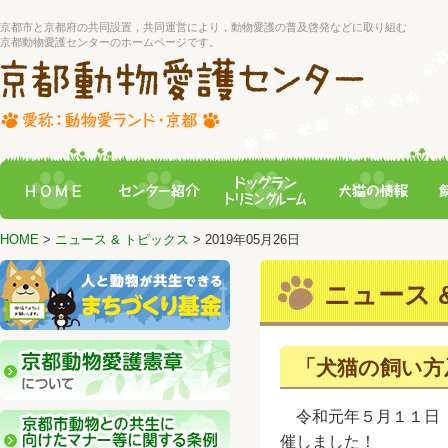
京都市と京都府の共同設置，共同運営により，動物愛護の普及啓発などに取り組む
京都動物愛護センターのホームページです。
HOME
>
ニュース & トピックス
> 2019年05月26日
ニュース &
「犬猫の飼い方
令和元年５月１１日（
催しました！