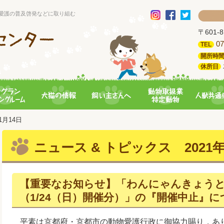
愛護の普及啓発などに取り組む
〒601
07
TEL
開所時
休所日
01月14日
ニュース & トピックス 2021年
【重要なお知らせ】「わんにゃんきょう
（1/24（日）開催分）」の『開催中止』に
平素は京都府・京都市の動物愛護行政に御協力賜り，あ