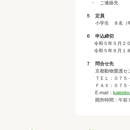
・ ご連絡先
５ 定員
小学生 ８名（申
６ 申込締切
令和５年５月２０日
令和５年６月１８日
７ 問合せ先
京都動物愛護セン
ＴＥＬ：０７５－
ＦＡＸ：０７５－
E-mail：
kateidou
開所時間：午前９時