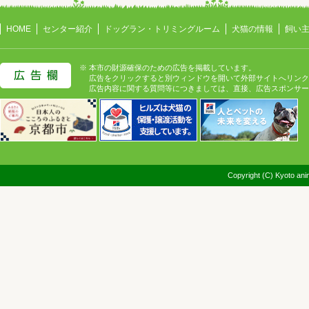
HOME
センター紹介
ドッグラン・トリミングルーム
犬猫の情報
飼い
※ 本市の財源確保のための広告を掲載しています。
広告をクリックすると別ウィンドウを開いて外部サイトへリンク
広告内容に関する質問等につきましては、直接、広告スポンサー
Copyright (C) Kyoto anim