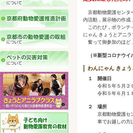
京都動物愛護センター
内活動，展示物の作成
このたび，ボランティ
にゃん きょうとアニ
奮って御参加のほど，
（※新型コロナウイ
わんにゃん きょ
１ 開催日
令和５年５月２０
令和５年６月１８
２ 場所
京都動物愛護センタ
車でお越しの方は，