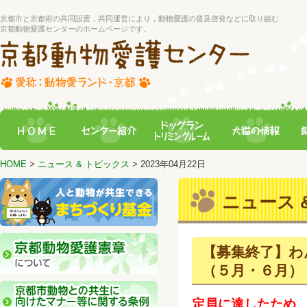
京都市と京都府の共同設置，共同運営により，動物愛護の普及啓発などに取り組む
京都動物愛護センターのホームページです。
HOME
>
ニュース & トピックス
> 2023年04月22日
ニュース &
【募集終了】わ
（５月・６月）
定員に達したため