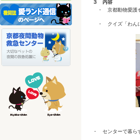
３ 内容
・ 京都動物愛護セ
・ クイズ「わんに
・ センターで暮ら