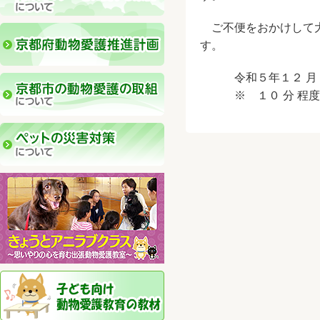
ご不便をおかけして大
す。
令和５年１２ 月 ２ ２
※ １０ 分 程度 の 