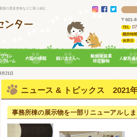
愛護の普及啓発などに取り組む
〒601
07
TEL
開所時
休所日
03月21日
ニュース & トピックス 2021年
事務所棟の展示物を一部リニューアルしま