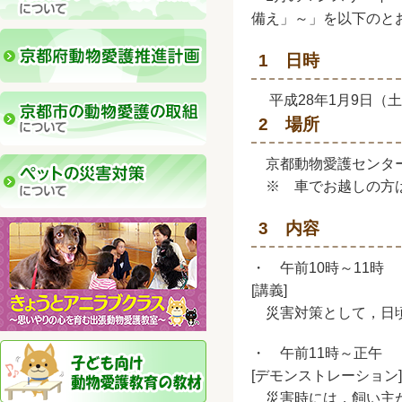
備え」～」を以下のと
1 日時
平成28年1月9日（土
2 場所
京都動物愛護センター
※ 車でお越しの方は
3 内容
・ 午前10時～11時
[講義]
災害対策として，日頃
・ 午前11時～正午
[デモンストレーション]
災害時には，飼い主が