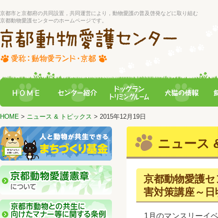
京都市と京都府の共同設置，共同運営により，動物愛護の普及啓発などに取り組む
京都動物愛護センターのホームページです。
HOME
>
ニュース & トピックス
> 2015年12月19日
ニュース &
京都動物愛護セ
害対策講座～日
1月のマンスリーイベ