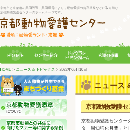
京都市と京都府の共同設置，共同運営により，動物愛護の普及啓発などに取り組む
京都動物愛護センターのホームページです。
HOME
>
ニュース & トピックス
> 2022年05月10日
ニュース &
京都動物愛護セ
京都動物愛護センター
ター周知強化月間」と