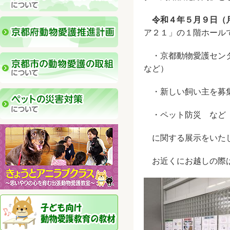
令和４年５
月９日（
ア２１」の１階ホール
・京都動物愛護センタ
など）
・新しい飼い主を募
・ペット防災 など
に関する展示をいた
お近くにお越しの際