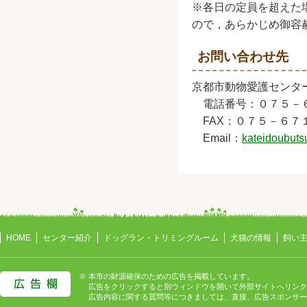
※各日の定員を超えた
ので，あらかじめ御容
お問い合わせ先
京都市動物愛護センタ
電話番号：０７５－
FAX：０７５－６７
Email：
kateidoubutsu
HOME
センター紹介
ドッグラン・トリミングルーム
犬猫の情報
飼い
※ 本市の財源確保のための広告を掲載しています。
広告をクリックすると別ウィンドウを開いて外部サイトへリンク
広告内容に関する質問等につきましては、直接、広告スポンサー