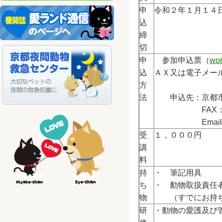
申
令和２年１月１４
込
締
切
申
参加申込票（
wo
込
ＡＸ又は電子メー
方
法
申込先：京都市
FAX：０７
Email
受
１，０００円
講
料
持
・ 筆記用具
ち
・ 動物取扱責任
物
（すでにお持ち
研
・動物の愛護及び