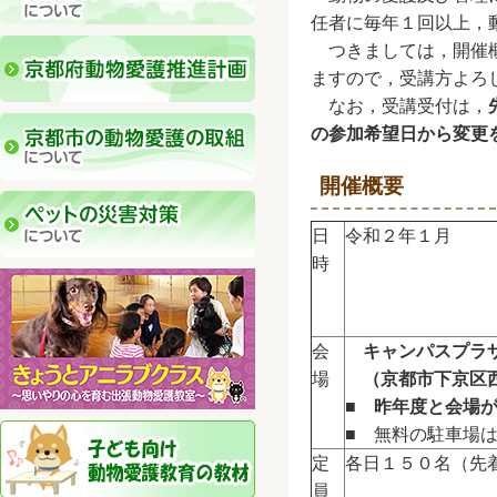
任者に毎年１回以上，
つきましては，開催概
ますので，受講方よろ
なお，受講受付は，
の参加希望日から変更
開催概要
日
令和２年１月
時
会
キャンパスプラ
場
（京都市下京区西
■
昨年度と会場
■
無料の駐車場
定
各日１５０名（先
員