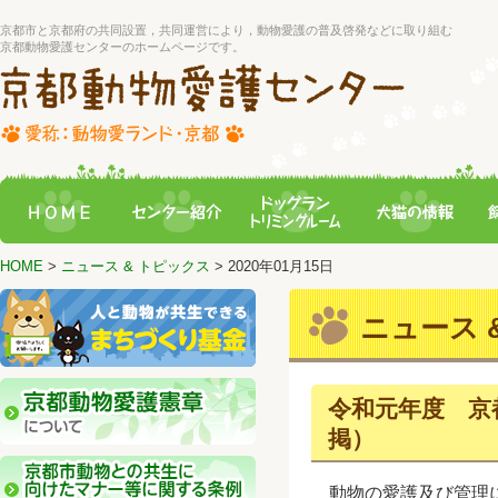
京都市と京都府の共同設置，共同運営により，動物愛護の普及啓発などに取り組む
京都動物愛護センターのホームページです。
HOME
>
ニュース & トピックス
> 2020年01月15日
ニュース &
令和元年度 京
掲）
動物の愛護及び管理に