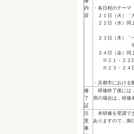
修
内
・各日程のテーマ
容
２１日（火）「犬
２２日（水）同
２３日（木）「ペ
等につい
２４日（金）同上
※２１・２２日
※２３・２４日
・京都市における
修
研修終了後には，
了
席の場合は，研修
証
注
本研修を受講でき
意
ありますので，御
事