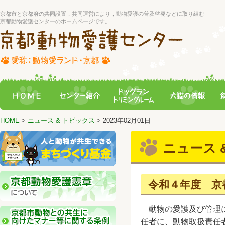
京都市と京都府の共同設置，共同運営により，動物愛護の普及啓発などに取り組む
京都動物愛護センターのホームページです。
HOME
>
ニュース & トピックス
> 2023年02月01日
ニュース &
令和４年度 京
動物の愛護及び管理に
任者に、動物取扱責任