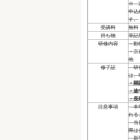
※ 
申込
す。
受講料
無料
持ち物
筆記
研修内容
・動
・京
他
修了証
研修
は、
・開
・途
・長
注意事項
本研
れる
当日
際は
新型