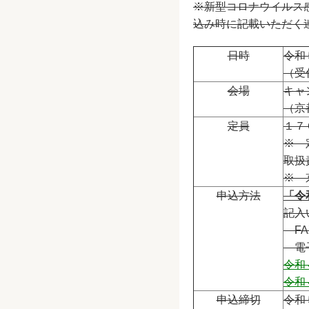
※新型コロナウイルス
込み時に記載いただく
日時
令和
（受
会場
キャ
（京
定員
１７
※ 
取扱
※ 
申込方法
「令
記入
FAX
電
令和
令和
申込締切
令和