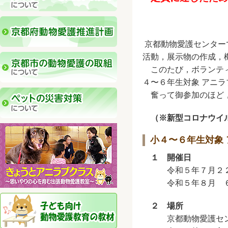
京都動物愛護センター
活動，展示物の作成，
このたび，ボランティ
４〜６年生対象 アニ
奮って御参加のほど，
（※新型コロナウイ
小４〜６年生対象
１ 開催日
令和５年７月２２
令和５年８月 ６
２ 場所
京都動物愛護センタ