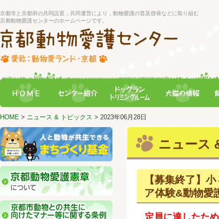
京都市と京都府の共同設置，共同運営により，動物愛護の普及啓発などに取り組む
京都動物愛護センターのホームページです。
HOME
>
ニュース & トピックス
> 2023年06月28日
ニュース &
【募集終了】小
ア体験&動物愛
定員に達したた