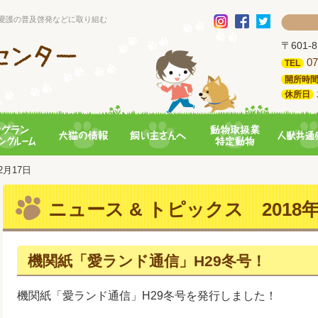
愛護の普及啓発などに取り組む
〒601
07
TEL
開所時
休所日
02月17日
ニュース & トピックス 2018年
機関紙「愛ランド通信」H29冬号！
機関紙「愛ランド通信」H29冬号を発行しました！