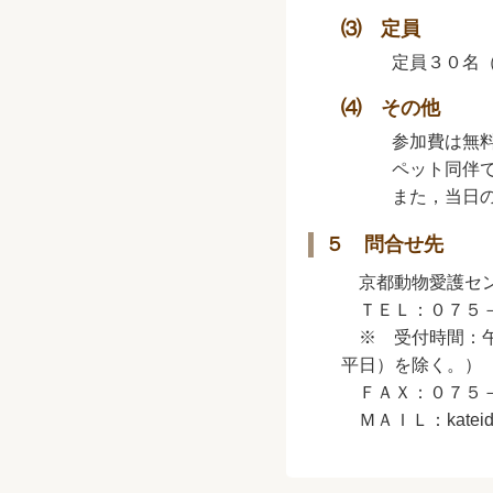
⑶ 定員
定員３０名（
⑷ その他
参加費は無料
ペット同伴で
また，当日の
５ 問合せ先
京都動物愛護セ
ＴＥＬ：０７５－
※ 受付時間：午
平日）を除く。）
ＦＡＸ：０７５－
ＭＡＩＬ：
katei