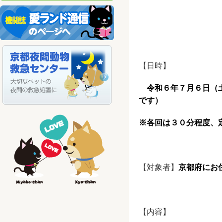
【日時】
令和６年７月６日（
です）
※各回は３０分程度、
【対象者】
京都府にお
【内容】