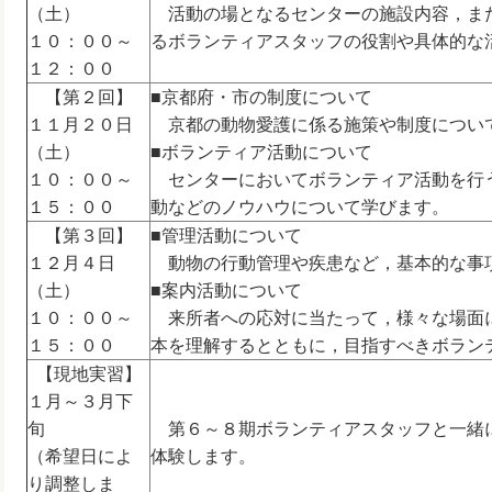
（土）
活動の場となるセンターの施設内容，ま
１０：００～
るボランティアスタッフの役割や具体的な
１２：００
【第２回】
■京都府・市の制度について
１１月２０日
京都の動物愛護に係る施策や制度につい
（土）
■ボランティア活動について
１０：００～
センターにおいてボランティア活動を行
１５：００
動などのノウハウについて学びます。
【第３回】
■管理活動について
１２月４日
動物の行動管理や疾患など，基本的な事
（土）
■案内活動について
１０：００～
来所者への応対に当たって，様々な場面
１５：００
本を理解するとともに，目指すべきボラン
【現地実習】
１月～３月下
旬
第６～８期ボランティアスタッフと一緒
（希望日によ
体験します。
り調整しま