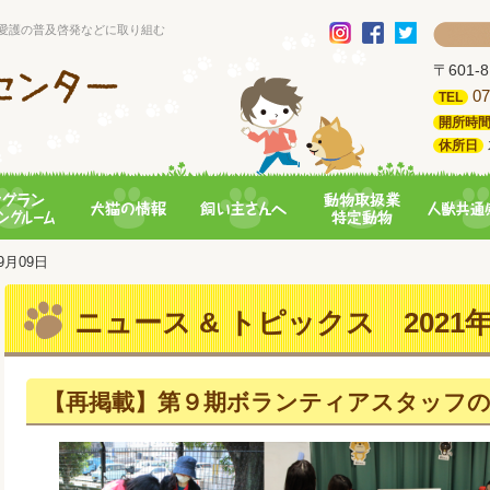
愛護の普及啓発などに取り組む
〒601
07
TEL
開所時
休所日
09月09日
ニュース & トピックス 2021年
【再掲載】第９期ボランティアスタッフ