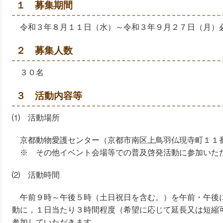
１ 募集期間
令和３年８月１１日（水）～令和３年９月２７日（月）
２ 募集人数
３０名
３ 活動内容等
⑴ 活動場所
京都動物愛護センター（京都市南区上鳥羽仏現寺町１１
※ その他イベント会場等での普及啓発活動に参加いた
⑵ 活動時間
午前９時～午後５時（土日祝日を含む。）を午前・午後
動に，１日当たり３時間程度（希望に応じて延長又は短縮
参加していただきます。