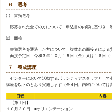
６ 選考
⑴ 書類選考
応募された全ての方について，申込書の内容に基づき，
⑵ 面接
書類選考を通過した方について，複数名の面接者による
面接予定日：令和３年１０月１５日（金）又は１６日（
７ 養成講座
センターにおいて活動するボランティアスタッフとして
講座を以下のとおり実施します（全４回。内容については
日程
内容
【第１回】
１０月３０日
■オリエンテーション