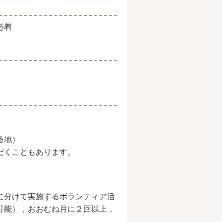
必着
番地）
だくこともあります。
に分けて実施するボランティア活
可能），おおむね月に２回以上，