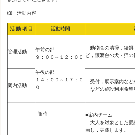
⑶ 活動内容
活 動 項 目
活動時間
動物舎の清掃，給餌
午前の部
管理活動
ど，譲渡舎の犬・猫の
９：００～１２：００
午後の部
１４：００～１７：０
受付，展示案内など
案内活動
０
などの施設利用希望
随時
■案内チーム
大人を対象とした愛
画し，実践します。