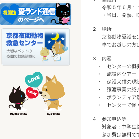
令和５年６月１１日
・当日、発熱、咳、
２ 場所
京都動物愛護センタ
車でお越しの方は、
３ 内容
・ センターの概
・ 施設内ツアー 
・ 保護犬猫の現
・ 譲渡事業の紹
・ ボランティア活
・ センターで働く
４ 参加申込等
対象者：中学生
参加費は無料で