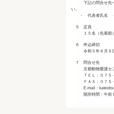
下記の問合せ先へ電話
い。
・ 代表者氏名 ・
５ 定員
１５名（先着順
６ 申込締切
令和５年６月９日
７ 問合せ先
京都動物愛護セン
ＴＥＬ：０７５－
ＦＡＸ：０７５－
E-mail：
kateidou
開所時間：午前９時