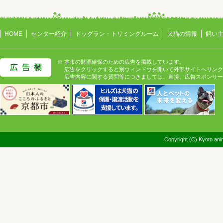
HOME
センター紹介
ドッグラン・トリミングルーム
犬猫の情報
飼い
※ 本市の財源確保のための広告を掲載しています。
広告をクリックすると別ウィンドウを開いて外部サイトへリンク
広告内容に関する質問等につきましては、直接、広告スポンサー
Copyright (C) Kyoto anim