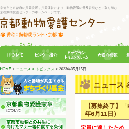
京都市と京都府の共同設置，共同運営により，動物愛護の普及啓発などに取り組む
京都動物愛護センターのホームページです。
HOME
>
ニュース & トピックス
> 2023年05月15日
ニュース &
【募集終了】「ky
年6月11日）
定員に達したため