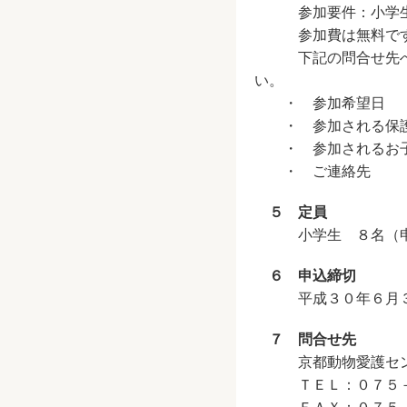
参加要件：小学生
参加費は無料で
下記の問合せ先へ電話
い。
・ 参加希望日
・ 参加される保護
・ 参加されるお子
・ ご連絡先
５ 定員
小学生 ８名（申
６ 申込締切
平成３０年６月３
７ 問合せ先
京都動物愛護セン
ＴＥＬ：０７５－