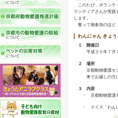
このたび，ボランティ
ランティアさんが実践
します。
奮って御参加のほど，
わんにゃん きょ
１ 開催日
平成３０年７月７日
２ 場所
京都動物愛護センタ
車でお越しの方は，
３ 内容
・ 京都動物愛護セ
・ クイズ「わんに