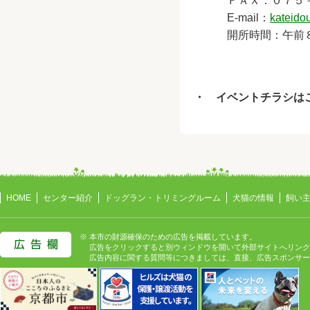
ＦＡＸ：０７５－
E-mail：
kateidou
開所時間：午前８時
・ イベントチラシは
HOME
センター紹介
ドッグラン・トリミングルーム
犬猫の情報
飼い
※ 本市の財源確保のための広告を掲載しています。
広告をクリックすると別ウィンドウを開いて外部サイトへリンク
広告内容に関する質問等につきましては、直接、広告スポンサー