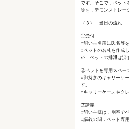
です。そこで，ペット
等を，デモンストレー
（３） 当日の流れ
①受付
○飼い主名簿に氏名等
○ペットの名札を作成
※ ペットの排泄は済
②ペットを専用スペー
○御持参のキャリーケ
す。
○キャリーケースやク
③講義
○飼い主様は，別室で
○講義の間，ペット専