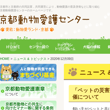
京都市と京都府の共同設置，共同運営により，動物愛護の普及啓発などに取り組む
京都動物愛護センターのホームページです。
HOME
>
ニュース & トピックス
> 2020年12月09日
ニュース &
「ペットの災害
催について
飼い主がペットと共に