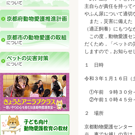
主自らが責任を持って
やふん尿について適切
また，災害に備えた「
（適正飼養）にもつな
この度，動物愛護セン
だくため，「ペットの
しますので，お知らせ
１ 日時
令和３年１月１６日（
①午前 ９時３０分
②午前１０時４５分
２ 場所
京都動物愛護センター
※ 車でお越しの方は