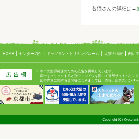
各猫さんの詳細は→
h
HOME
センター紹介
ドッグラン・トリミングルーム
犬猫の情報
飼い
※ 本市の財源確保のための広告を掲載しています。
広告をクリックすると別ウィンドウを開いて外部サイトへリンク
広告内容に関する質問等につきましては、直接、広告スポンサー
Copyright (C) Kyoto anim