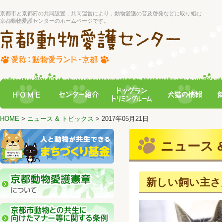
京都市と京都府の共同設置，共同運営により，動物愛護の普及啓発などに取り組む
京都動物愛護センターのホームページです。
HOME
>
ニュース & トピックス
> 2017年05月21日
ニュース &
新しい飼い主さ