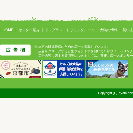
HOME
センター紹介
ドッグラン・トリミングルーム
犬猫の情報
飼い
※ 本市の財源確保のための広告を掲載しています。
広告をクリックすると別ウィンドウを開いて外部サイトへリンク
広告内容に関する質問等につきましては、直接、広告スポンサー
Copyright (C) Kyoto anim