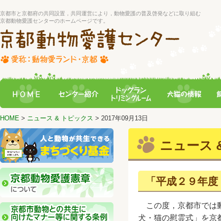
京都市と京都府の共同設置，共同運営により，動物愛護の普及啓発などに取り組む
京都動物愛護センターのホームページです。
HOME
>
ニュース & トピックス
> 2017年09月13日
ニュース &
「平成２９年度
この度，京都市では
犬・猫の慰霊式」を京