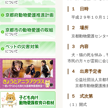
１ 日時
平成２９年１０月１２
２ 場所
京都動物愛護センター
３ 内容
犬・猫の死を悼み，平
市民の方々が霊前に会
４ 出席予定者
公益社団法人京都市獣
京都市動物愛護推進
５ 式次第
（１）開式