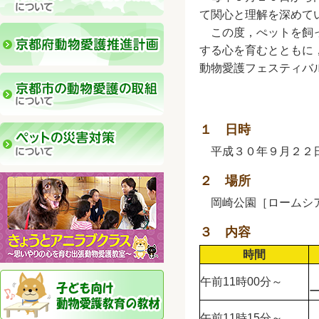
て関心と理解を深めて
この度，ぺットを飼っ
する心を育むとともに
動物愛護フェスティバル（Ky
１ 日時
平成３０年９月２２日
２ 場所
岡崎公園［ロームシア
３ 内容
時間
午前11時00分～
午前11時15分～