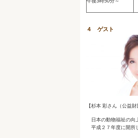
午後3時50分～
４ ゲスト
【杉本 彩さん（公益財
日本の動物福祉の向上
平成２７年度に開所し