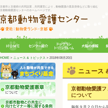
京都市と京都府の共同設置，共同運営により，動物愛護の普及啓発などに取り組む
京都動物愛護センターのホームページです。
HOME
>
ニュース & トピックス
> 2018年08月20日
ニュース &
京都動物愛護フェス
について
毎年９月２０日から同