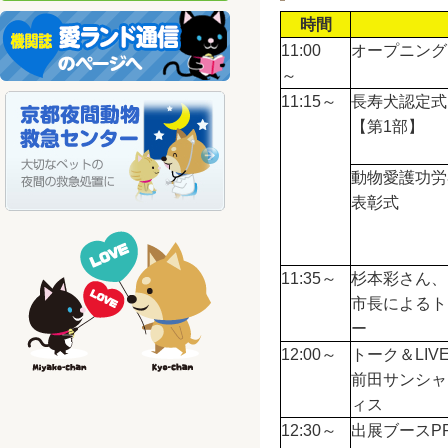
時間
11:00
オープニング
～
11:15～
長寿犬認定式
【第1部】
動物愛護功労
表彰式
11:35～
杉本彩さん、
市長によるト
ー
12:00～
トーク＆LIV
前田サンシャ
ィス
12:30～
出展ブースP