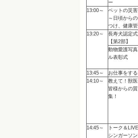
ー
13:00～
ペットの災害
～日頃からの
つけ、健康管
13:20～
長寿犬認定式
【第2部】
動物愛護写真
ル表彰式
13:45～
お仕事をする
14:10～
教えて！獣医
皆様からの質
集！
14:45～
トーク＆LIV
シンガーソン