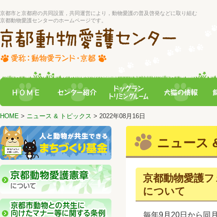
京都市と京都府の共同設置，共同運営により，動物愛護の普及啓発などに取り組む
京都動物愛護センターのホームページです。
HOME
>
ニュース & トピックス
> 2022年08月16日
ニュース &
京都動物愛護フェス
について
毎年9月20日から同