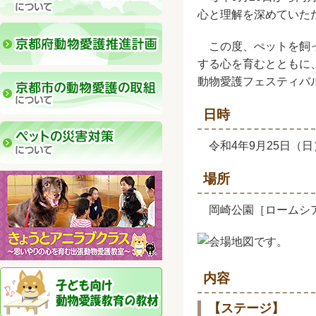
心と理解を深めていた
この度、ぺットを飼っ
する心を育むとともに
動物愛護フェスティバル（Ky
日時
令和4年9月25日（日
場所
岡崎公園［ロームシア
内容
【ステージ】