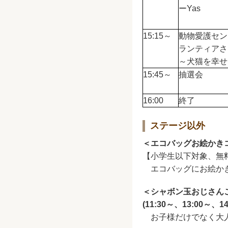
ーYas
15:15～
動物愛護セン
ランティアさ
～犬猫を幸せ
15:45～
抽選会
16:00
終了
ステージ以外
＜エコバッグお絵かきコー
【小学生以下対象、無料
エコバッグにお絵かき
＜シャボン玉おじさん
(11:30～、13:00～
お子様だけでなく大人