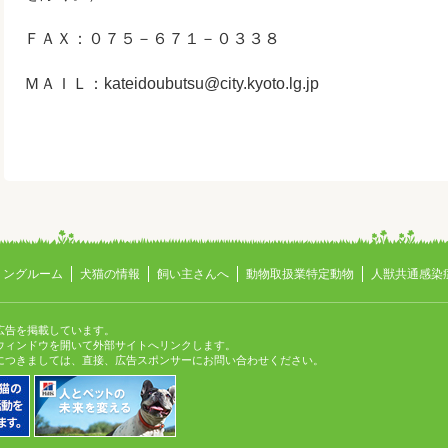
ＦＡＸ：０７５－６７１－０３３８
ＭＡＩＬ：
kateidoubutsu@city.kyoto.lg.jp
ミングルーム
犬猫の情報
飼い主さんへ
動物取扱業特定動物
人獣共通感染
広告を掲載しています。
ィンドウを開いて外部サイトへリンクします。
つきましては、直接、広告スポンサーにお問い合わせください。