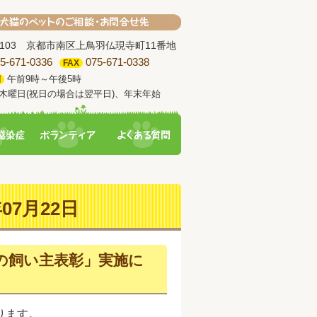
-8103 京都市南区上鳥羽仏現寺町11番地
5-671-0336
075-671-0338
FAX
午前9時～午後5時
間
木曜日(祝日の場合は翌平日)、年末年始
07月22日
の飼い主表彰」実施に
ります。