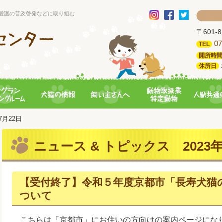
愛護の普及啓発などに取り組む
〒601
07
TEL
開所時
休所日
07月22日
ニュース & トピックス 2023年
【受付終了】令和５年度京都市「長寿犬猫
ついて
こちらは「京都市」にお住いの方向けの案内ページにな