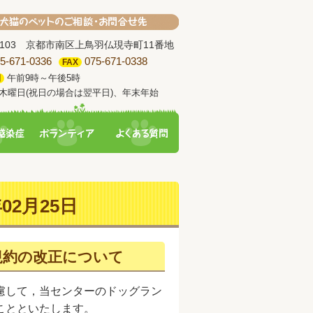
-8103 京都市南区上鳥羽仏現寺町11番地
5-671-0336
075-671-0338
FAX
午前9時～午後5時
間
木曜日(祝日の場合は翌平日)、年末年始
02月25日
規約の改正について
慮して，当センターのドッグラン
ことといたします。