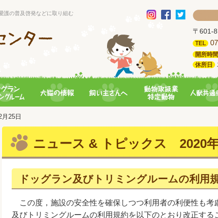
愛護の普及啓発などに取り組む
〒601
07
TEL
開所時
休所日
02月25日
ニュース & トピックス 2020年
ドッグラン及びトリミングルームの利用
この度，施設の安全性を確保しつつ利用者の利便性も考
及びトリミングルームの利用規約を以下のとおり改正する