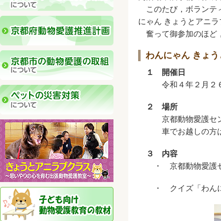
このたび，ボランティ
にゃん きょうとアニ
奮って御参加のほど，
わんにゃん きょ
１ 開催日
令和４年２月２６日
２ 場所
京都動物愛護センタ
車でお越しの方は，
３ 内容
・ 京都動物愛護セ
・ クイズ「わんに