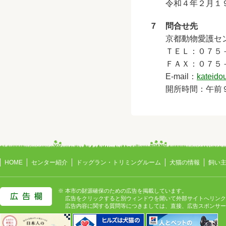
令和４年２月１
７ 問合せ先
京都動物愛護セン
ＴＥＬ：０７５－
ＦＡＸ：０７５－
E-mail：
kateidou
開所時間：午前９時
HOME
センター紹介
ドッグラン・トリミングルーム
犬猫の情報
飼い
※ 本市の財源確保のための広告を掲載しています。
広告をクリックすると別ウィンドウを開いて外部サイトへリンク
広告内容に関する質問等につきましては、直接、広告スポンサー