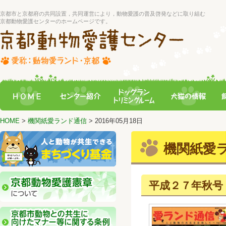
京都市と京都府の共同設置，共同運営により，動物愛護の普及啓発などに取り組む
京都動物愛護センターのホームページです。
HOME
>
機関紙愛ランド通信
> 2016年05月18日
機関紙愛
平成２７年秋号