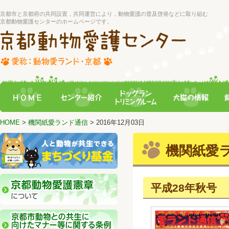
京都市と京都府の共同設置，共同運営により，動物愛護の普及啓発などに取り組む
京都動物愛護センターのホームページです。
HOME
>
機関紙愛ランド通信
> 2016年12月03日
機関紙愛
平成28年秋号