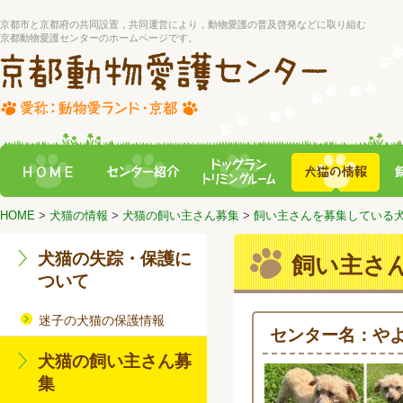
京都市と京都府の共同設置，共同運営により，動物愛護の普及啓発などに取り組む
京都動物愛護センターのホームページです。
HOME
>
犬猫の情報
>
犬猫の飼い主さん募集
>
飼い主さんを募集している
犬猫の失踪・保護に
飼い主さ
ついて
迷子の犬猫の保護情報
センター名：や
犬猫の飼い主さん募
集