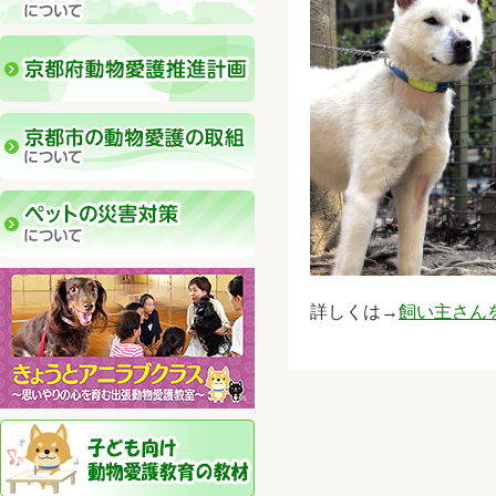
詳しくは→
飼い主さん