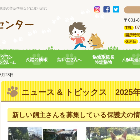
愛護の普及啓発などに取り組む
〒601
07
TEL
開所時
休所日
05月28日
ニュース & トピックス 2025年
新しい飼主さんを募集している保護犬の