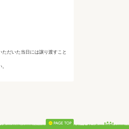
）
いただいた当日には譲り渡すこと
い。