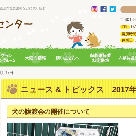
愛護の普及啓発などに取り組む
〒601
07
TEL
開所時
休所日
11月17日
ニュース & トピックス 2017年
犬の譲渡会の開催について