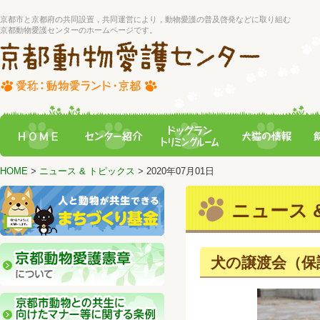
京都市と京都府の共同設置，共同運営により，動物愛護の普及啓発などに取り組む
京都動物愛護センターのホームページです。
HOME
>
ニュース & トピックス
> 2020年07月01日
ニュース &
犬の譲渡会（保