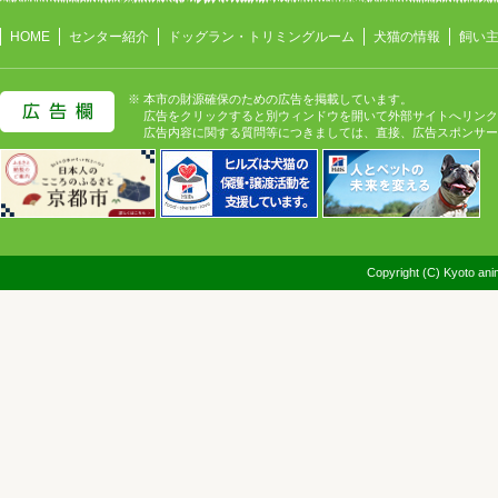
HOME
センター紹介
ドッグラン・トリミングルーム
犬猫の情報
飼い
※ 本市の財源確保のための広告を掲載しています。
広告をクリックすると別ウィンドウを開いて外部サイトへリンク
広告内容に関する質問等につきましては、直接、広告スポンサー
Copyright (C) Kyoto anim