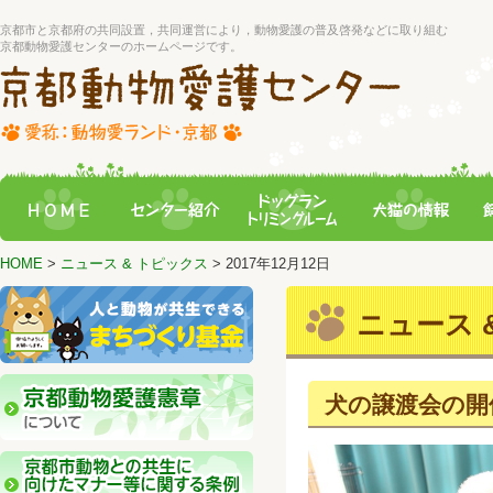
京都市と京都府の共同設置，共同運営により，動物愛護の普及啓発などに取り組む
京都動物愛護センターのホームページです。
HOME
>
ニュース & トピックス
> 2017年12月12日
ニュース &
犬の譲渡会の開