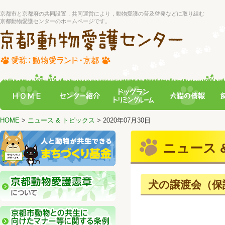
京都市と京都府の共同設置，共同運営により，動物愛護の普及啓発などに取り組む
京都動物愛護センターのホームページです。
HOME
>
ニュース & トピックス
> 2020年07月30日
ニュース &
犬の譲渡会（保