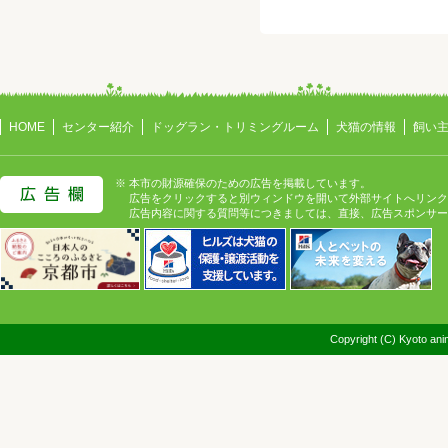
HOME
センター紹介
ドッグラン・トリミングルーム
犬猫の情報
飼い
※ 本市の財源確保のための広告を掲載しています。
広告をクリックすると別ウィンドウを開いて外部サイトへリンク
広告内容に関する質問等につきましては、直接、広告スポンサー
Copyright (C) Kyoto anim