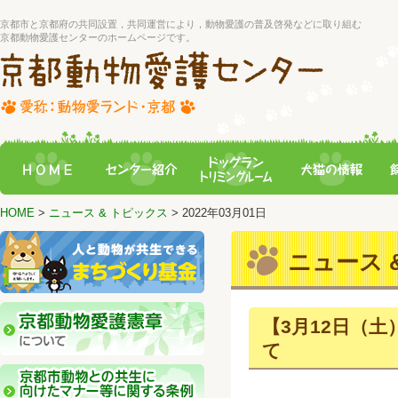
京都市と京都府の共同設置，共同運営により，動物愛護の普及啓発などに取り組む
京都動物愛護センターのホームページです。
HOME
>
ニュース & トピックス
> 2022年03月01日
ニュース &
【3月12日（
て