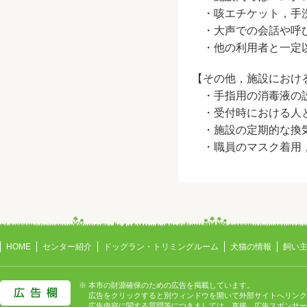
・咳エチケット，手洗
・大声での会話や呼び
・他の利用者と一定以
【その他，施設におけ
・手指用の消毒液の
・受付時における人と
・施設の定期的な換
・職員のマスク着用，
HOME
センター紹介
ドッグラン・トリミングルーム
犬猫の情報
飼い
※ 本市の財源確保のための広告を掲載しています。
広告をクリックすると別ウィンドウを開いて外部サイトへリンク
広告内容に関する質問等につきましては、直接、広告スポンサー