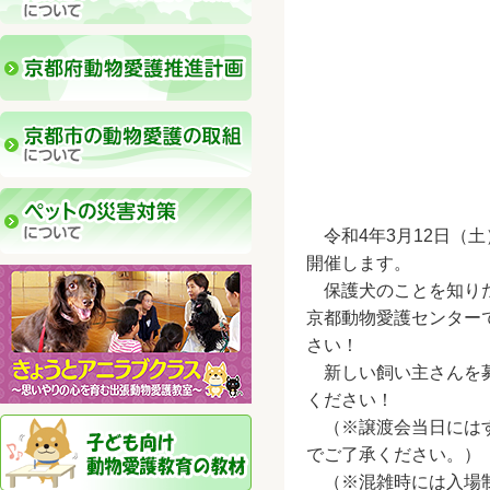
令和4年3月12日（
開催します。
保護犬のことを知りた
京都動物愛護センター
さい！
新しい飼い主さんを募
ください！
（※譲渡会当日にはす
でご了承ください。）
（※混雑時には入場制