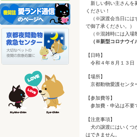
新しい飼い主さんを募
ください！
（※譲渡会当日にはす
で御了承ください。）
（※混雑時には入場制
（※新型コロナウイ
【日時】
令和４年８月１３日
【場所】
京都動物愛護センター
【参加費等】
参加費・申込は不要
【注意事項】
犬の譲渡にはいくつか
はできません。